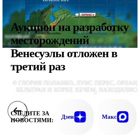
Аукцион на разработку
месторождений
Венесуэлы отложен в
третий раз
© ГЛОРИЯ ПОЛАНКО, ЛУИС ПЕРЕС, ОРЛАН
БЕЛЬТРАН И ХОРХЕ ХЕЧЕМ, НАХОДИЛИСЬ
ЗАЛОЖНИКАХ НЕЗАКОННОЙ ВООРУЖЕНН
ГРУППИРОВКИ БОЛЕЕ 6 Л
СЛЕДИТЕ ЗА
Дзен
Макс
НОВОСТЯМИ: