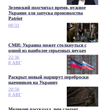
Зеленский подсчитал время, нужное
Украине для запуска производства
Patriot
00:32
СМИ: Украина может столкнуться с
одной из наиболее серьезных неудач
22:36
8 АВГ
Раскрыт новый маршрут переброски
наемников на Украину
20:50
8 АВГ
Медведев рассказал, чем следует