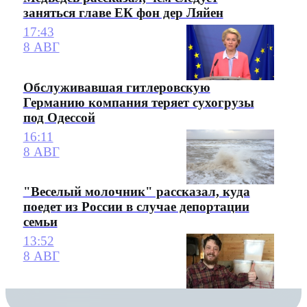
заняться главе ЕК фон дер Ляйен
17:43
8 АВГ
Обслуживавшая гитлеровскую
Германию компания теряет сухогрузы
под Одессой
16:11
8 АВГ
"Веселый молочник" рассказал, куда
поедет из России в случае депортации
семьи
13:52
8 АВГ