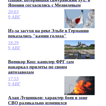
Японии согласились с Медведевым
20:03
9 АВГ
Из-за засухи на реке Эльбе в Германии
показались "камни голода"
18:29
9 АВГ
Военкор Коц: канцлер ФРГ сам
накаркал прилеты по своим
автозаводам
17:53
9 АВГ
Алан Лушников: характер боев в зоне
СВО радикально изменился