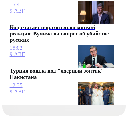
15:41
9 АВГ
Коц считает поразительно мягкой
реакцию Вучича на вопрос об убийстве
русских
15:02
9 АВГ
Турция вошла под "ядерный зонтик"
Пакистана
12:35
9 АВГ