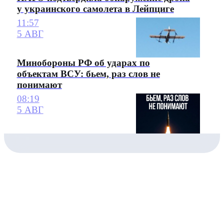
у украинского самолета в Лейпциге
11:57
5 АВГ
Минобороны РФ об ударах по
объектам ВСУ: бьем, раз слов не
понимают
08:19
5 АВГ