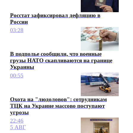
Росстат зафиксировал дефляцию в
России
03:28
В подполье сообщили, что военные
грузы НАТО скапливаются на границе
Украины
00:55
Охота на "людоловов": сотрудникам
ТЦК на Украине массово поступают
угрозы
22:46
5 АВГ