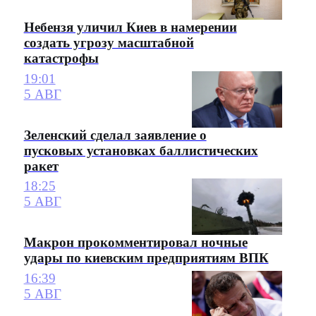
Небензя уличил Киев в намерении
создать угрозу масштабной
катастрофы
19:01
5 АВГ
Зеленский сделал заявление о
пусковых установках баллистических
ракет
18:25
5 АВГ
Макрон прокомментировал ночные
удары по киевским предприятиям ВПК
16:39
5 АВГ