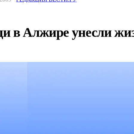
и в Алжире унесли жиз