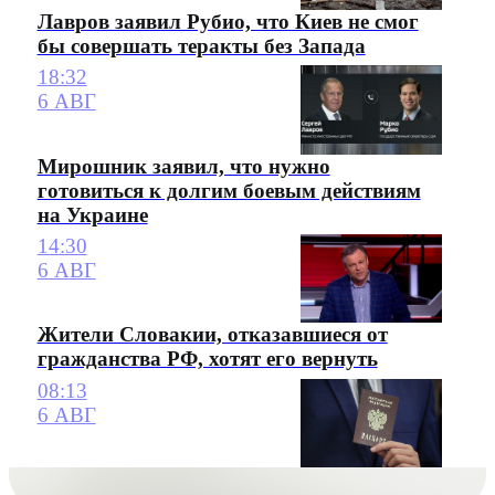
Лавров заявил Рубио, что Киев не смог
бы совершать теракты без Запада
18:32
6 АВГ
Мирошник заявил, что нужно
готовиться к долгим боевым действиям
на Украине
14:30
6 АВГ
Жители Словакии, отказавшиеся от
гражданства РФ, хотят его вернуть
08:13
6 АВГ