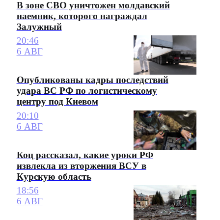
В зоне СВО уничтожен молдавский
наемник, которого награждал
Залужный
20:46
6 АВГ
Опубликованы кадры последствий
удара ВС РФ по логистическому
центру под Киевом
20:10
6 АВГ
Коц рассказал, какие уроки РФ
извлекла из вторжения ВСУ в
Курскую область
18:56
6 АВГ