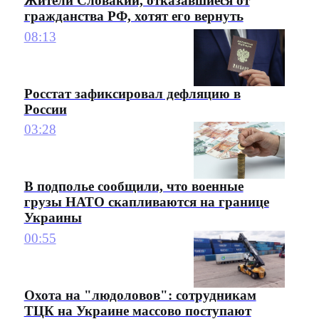
Жители Словакии, отказавшиеся от
гражданства РФ, хотят его вернуть
08:13
Росстат зафиксировал дефляцию в
России
03:28
В подполье сообщили, что военные
грузы НАТО скапливаются на границе
Украины
00:55
Охота на "людоловов": сотрудникам
ТЦК на Украине массово поступают