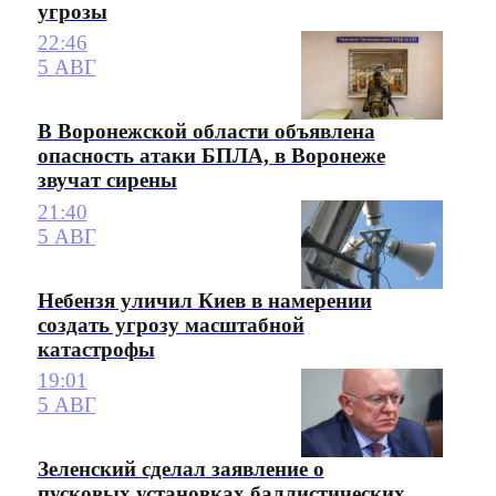
угрозы
22:46
5 АВГ
В Воронежской области объявлена
опасность атаки БПЛА, в Воронеже
звучат сирены
21:40
5 АВГ
Небензя уличил Киев в намерении
создать угрозу масштабной
катастрофы
19:01
5 АВГ
Зеленский сделал заявление о
пусковых установках баллистических