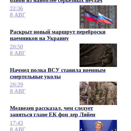
одной из наиболее серьезных неудач
22:36
8 АВГ
Раскрыт новый маршрут переброски
наемников на Украину
20:50
8 АВГ
Начмед полка ВСУ ставила военным
смертельные уколы
20:29
8 АВГ
Медведев рассказал, чем следует
заняться главе ЕК фон дер Ляйен
17:43
8 АВГ