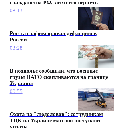
гражданства РФ, хотят его вернуть
08:13
Росстат зафиксировал дефляцию в
России
03:28
В подполье сообщили, что военные
грузы НАТО скапливаются на границе
Украины
00:55
Охота на "людоловов": сотрудникам
ТЦК на Украине массово поступают
угрозы