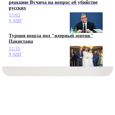
реакцию Вучича на вопрос об убийстве
русских
15:02
9 АВГ
Турция вошла под "ядерный зонтик"
Пакистана
12:35
9 АВГ