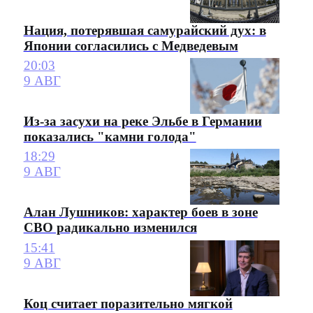
Нация, потерявшая самурайский дух: в
Японии согласились с Медведевым
20:03
9 АВГ
Из-за засухи на реке Эльбе в Германии
показались "камни голода"
18:29
9 АВГ
Алан Лушников: характер боев в зоне
СВО радикально изменился
15:41
9 АВГ
Коц считает поразительно мягкой