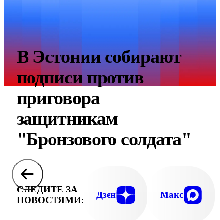
В Эстонии собирают
подписи против
приговора
защитникам
"Бронзового солдата"
СЛЕДИТЕ ЗА
Дзен
Макс
НОВОСТЯМИ: