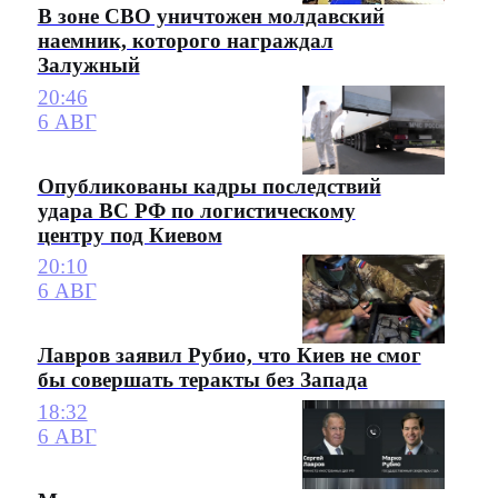
В зоне СВО уничтожен молдавский
наемник, которого награждал
Залужный
20:46
6 АВГ
Опубликованы кадры последствий
удара ВС РФ по логистическому
центру под Киевом
20:10
6 АВГ
Лавров заявил Рубио, что Киев не смог
бы совершать теракты без Запада
18:32
6 АВГ