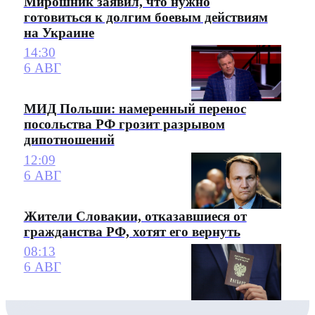
Мирошник заявил, что нужно
готовиться к долгим боевым действиям
на Украине
14:30
6 АВГ
МИД Польши: намеренный перенос
посольства РФ грозит разрывом
дипотношений
12:09
6 АВГ
Жители Словакии, отказавшиеся от
гражданства РФ, хотят его вернуть
08:13
6 АВГ