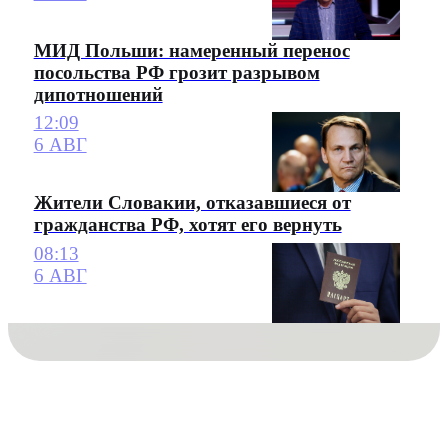
МИД Польши: намеренный перенос
посольства РФ грозит разрывом
дипотношений
12:09
6 АВГ
Жители Словакии, отказавшиеся от
гражданства РФ, хотят его вернуть
08:13
6 АВГ