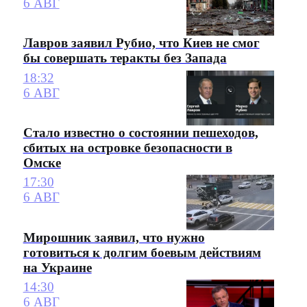
6 АВГ
Лавров заявил Рубио, что Киев не смог
бы совершать теракты без Запада
18:32
6 АВГ
Стало известно о состоянии пешеходов,
сбитых на островке безопасности в
Омске
17:30
6 АВГ
Мирошник заявил, что нужно
готовиться к долгим боевым действиям
на Украине
14:30
6 АВГ