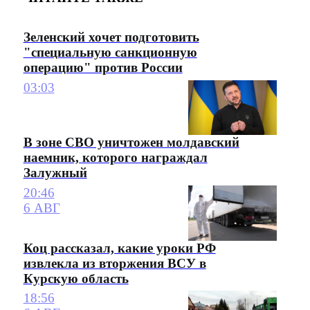
Зеленский хочет подготовить
"специальную санкционную
операцию" против России
03:03
В зоне СВО уничтожен молдавский
наемник, которого награждал
Залужный
20:46
6 АВГ
Коц рассказал, какие уроки РФ
извлекла из вторжения ВСУ в
Курскую область
18:56