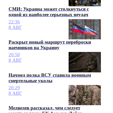
СМИ: Украина может столкнуться с
одной из наиболее серьезных неудач
22:36
8 АВГ
Раскрыт новый маршрут переброски
наемников на Украину
20:50
8 АВГ
Начмед полка ВСУ ставила военным
смертельные уколы
20:29
8 АВГ
Медведев рассказал, чем следует