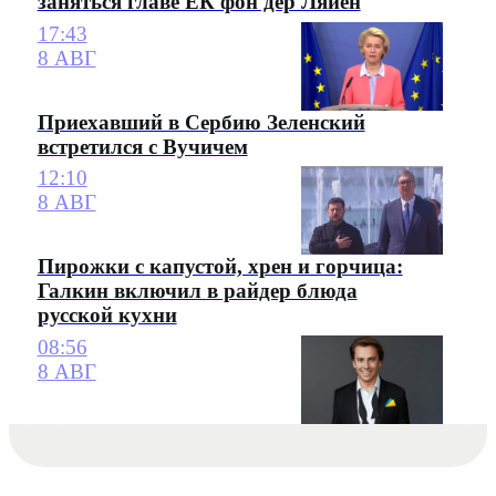
заняться главе ЕК фон дер Ляйен
17:43
8 АВГ
Приехавший в Сербию Зеленский
встретился с Вучичем
12:10
8 АВГ
Пирожки с капустой, хрен и горчица:
Галкин включил в райдер блюда
русской кухни
08:56
8 АВГ