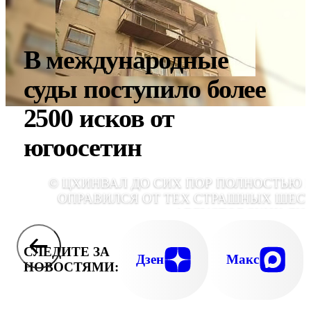
В международные
суды поступило более
2500 исков от
югоосетин
© ЦХИНВАЛ ДО СИХ ПОР ПОЛНОСТЬЮ 
ОПРАВИЛСЯ ОТ ТЕХ СТРАШНЫХ ШЕС
АВГУСТОВСКИХ ДН
СЛЕДИТЕ ЗА
Дзен
Макс
НОВОСТЯМИ: