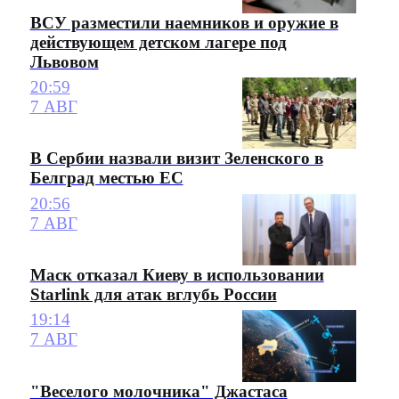
ВСУ разместили наемников и оружие в
действующем детском лагере под
Львовом
20:59
7 АВГ
В Сербии назвали визит Зеленского в
Белград местью ЕС
20:56
7 АВГ
Маск отказал Киеву в использовании
Starlink для атак вглубь России
19:14
7 АВГ
"Веселого молочника" Джастаса