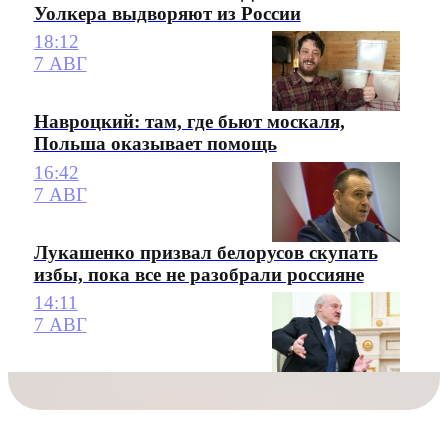
Уолкера выдворяют из России
18:12
7 АВГ
Навроцкий: там, где бьют москаля,
Польша оказывает помощь
16:42
7 АВГ
Лукашенко призвал белорусов скупать
избы, пока все не разобрали россияне
14:11
7 АВГ