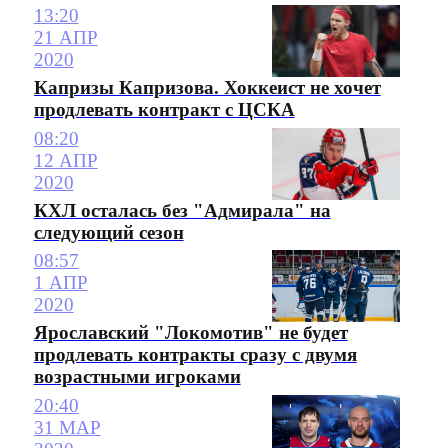
13:20
21 АПР
2020
Капризы Капризова. Хоккеист не хочет
продлевать контракт с ЦСКА
08:20
12 АПР
2020
КХЛ осталась без "Адмирала" на
следующий сезон
08:57
1 АПР
2020
Ярославский "Локомотив" не будет
продлевать контракты сразу с двумя
возрастными игроками
20:40
31 МАР