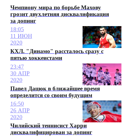
Чемпиону мира по борьбе Махову
грозит двухлетняя дисквалификация
за допинг
18:05
11 ИЮН
2020
КХЛ. "Динамо" рассталось сразу с
пятью хоккеистами
23:47
30 АПР
2020
Павел Дацюк в ближайшее время
определится со своим будущим
16:50
26 АПР
2020
Чилийский теннисист Харри
дисквалифицирован за допинг