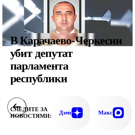
В Карачаево-Черкесии
убит депутат
парламента
республики
СЛЕДИТЕ ЗА
Дзен
Макс
НОВОСТЯМИ: