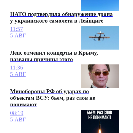
НАТО подтвердила обнаружение дрона
у украинского самолета в Лейпциге
11:57
5 АВГ
Лепс отменил концерты в Крыму,
названы причины этого
11:36
5 АВГ
Минобороны РФ об ударах по
объектам ВСУ: бьем, раз слов не
понимают
08:19
5 АВГ