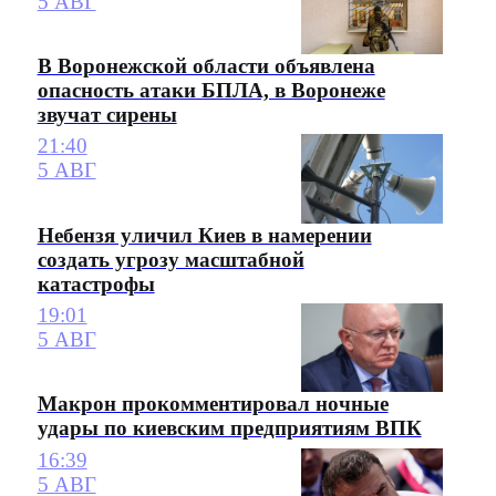
5 АВГ
В Воронежской области объявлена
опасность атаки БПЛА, в Воронеже
звучат сирены
21:40
5 АВГ
Небензя уличил Киев в намерении
создать угрозу масштабной
катастрофы
19:01
5 АВГ
Макрон прокомментировал ночные
удары по киевским предприятиям ВПК
16:39
5 АВГ