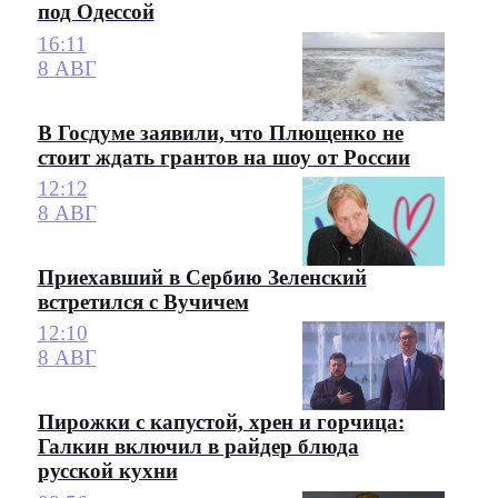
под Одессой
16:11
8 АВГ
В Госдуме заявили, что Плющенко не
стоит ждать грантов на шоу от России
12:12
8 АВГ
Приехавший в Сербию Зеленский
встретился с Вучичем
12:10
8 АВГ
Пирожки с капустой, хрен и горчица:
Галкин включил в райдер блюда
русской кухни