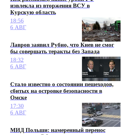
извлекла из вторжения ВСУ в
Курскую область
18:56
6 АВГ
Лавров заявил Рубио, что Киев не смог
бы совершать теракты без Запада
18:32
6 АВГ
Стало известно о состоянии пешеходов,
сбитых на островке безопасности в
Омске
17:30
6 АВГ
МИД Польши: намеренный перенос