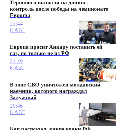
Тернового вызвали на допинг-
контроль после победы на чемпионате
Европы
22:44
6 АВГ
Европа просит Анкару поставить ей
газ, но только не из РФ
21:49
6 АВГ
В зоне СВО уничтожен молдавский
наемник, которого награждал
Залужный
20:46
6 АВГ
Коц рассказал, какие уроки РФ