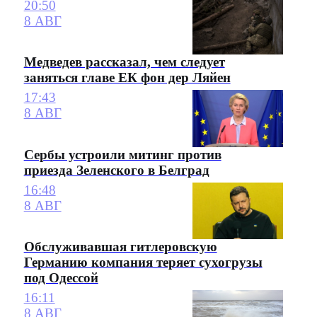
20:50
8 АВГ
Медведев рассказал, чем следует
заняться главе ЕК фон дер Ляйен
17:43
8 АВГ
Сербы устроили митинг против
приезда Зеленского в Белград
16:48
8 АВГ
Обслуживавшая гитлеровскую
Германию компания теряет сухогрузы
под Одессой
16:11
8 АВГ