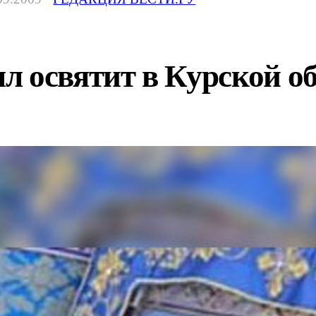
л освятит в Курской о