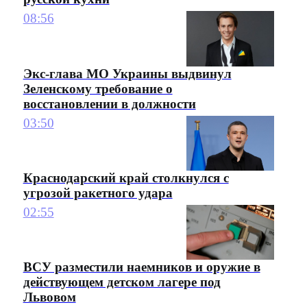
08:56
Экс-глава МО Украины выдвинул
Зеленскому требование о
восстановлении в должности
03:50
Краснодарский край столкнулся с
угрозой ракетного удара
02:55
ВСУ разместили наемников и оружие в
действующем детском лагере под
Львовом