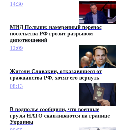
14:30
МИД Польши: намеренный перенос
посольства РФ грозит разрывом
дипотношений
12:09
Жители Словакии, отказавшиеся от
гражданства РФ, хотят его вернуть
08:13
В подполье сообщили, что военные
грузы НАТО скапливаются на границе
Украины