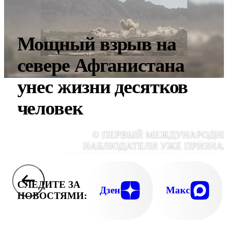
Мощный взрыв на
севере Афганистана
унес жизни десятков
человек
© ПЕРВЫЙ МЕЖДУНАРОДН
НАБЛЮДАТЕЛИ УЖЕ ПРИЗНА
СОСТОЯВШИМСЯ, НЕСМОТРЯ НА 
ТЕРАКТОВ И УБИЙСТВА ЧЛЕН
ИЗБИРКОМОВ В ДЕНЬ ГОЛОСОВАН
СЛЕДИТЕ ЗА
Дзен
Макс
НОВОСТЯМИ: