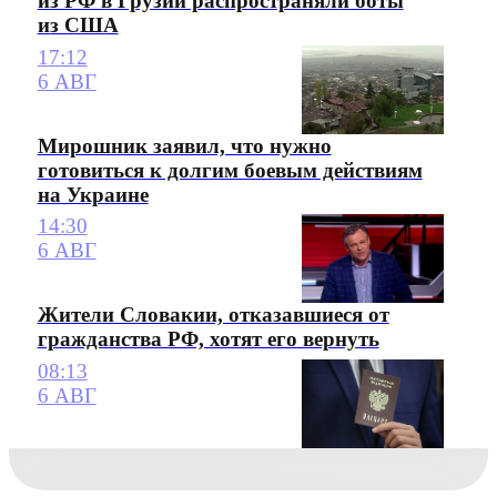
из РФ в Грузии распространяли боты
из США
17:12
6 АВГ
Мирошник заявил, что нужно
готовиться к долгим боевым действиям
на Украине
14:30
6 АВГ
Жители Словакии, отказавшиеся от
гражданства РФ, хотят его вернуть
08:13
6 АВГ