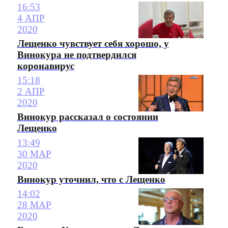
16:53
4 АПР
2020
Лещенко чувствует себя хорошо, у
Винокура не подтвердился
коронавирус
15:18
2 АПР
2020
Винокур рассказал о состоянии
Лещенко
13:49
30 МАР
2020
Винокур уточнил, что с Лещенко
14:02
28 МАР
2020