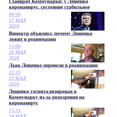
Главврач Коммунарки: у Лещенко
коронавирус, состояние стабильное
09:59
27 МАР
2020
Винокур объяснил, почему Лещенко
лежит в реанимации
15:00
26 МАР
2020
Льва Лещенко перевели в реанимацию
22:35
25 МАР
2020
Лещенко госпитализирован в
Коммунарку из-за подозрения на
коронавирус
15:51
24 МАР