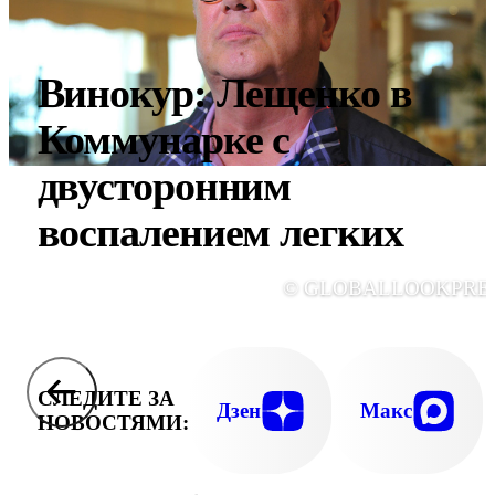
Винокур: Лещенко в
Коммунарке с
двусторонним
воспалением легких
© GLOBALLOOKPRE
СЛЕДИТЕ ЗА
Дзен
Макс
НОВОСТЯМИ: