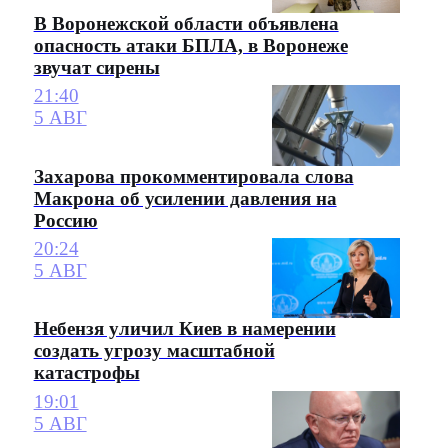
В Воронежской области объявлена
опасность атаки БПЛА, в Воронеже
звучат сирены
21:40
5 АВГ
Захарова прокомментировала слова
Макрона об усилении давления на
Россию
20:24
5 АВГ
Небензя уличил Киев в намерении
создать угрозу масштабной
катастрофы
19:01
5 АВГ