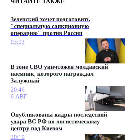
ЧИТАЙТЕ ТАКЖЕ
Зеленский хочет подготовить
"специальную санкционную
операцию" против России
03:03
В зоне СВО уничтожен молдавский
наемник, которого награждал
Залужный
20:46
6 АВГ
Опубликованы кадры последствий
удара ВС РФ по логистическому
центру под Киевом
20:10