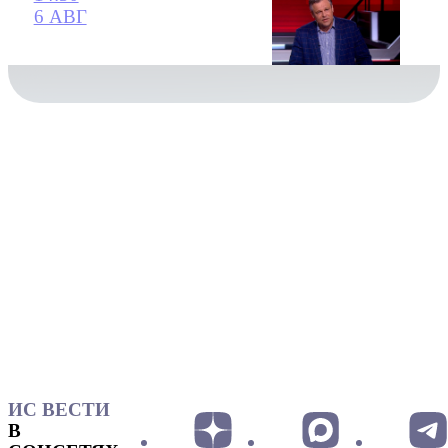
6 АВГ
ИС ВЕСТИ
В