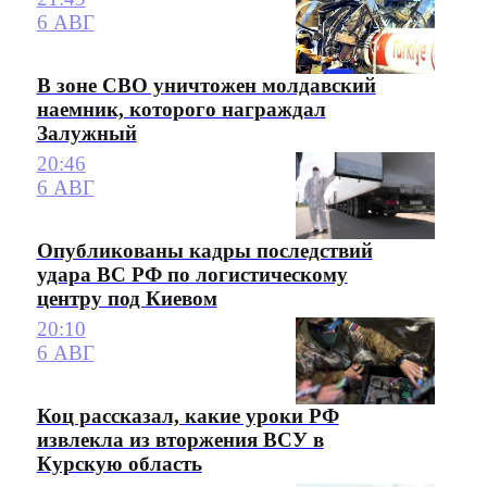
6 АВГ
В зоне СВО уничтожен молдавский
наемник, которого награждал
Залужный
20:46
6 АВГ
Опубликованы кадры последствий
удара ВС РФ по логистическому
центру под Киевом
20:10
6 АВГ
Коц рассказал, какие уроки РФ
извлекла из вторжения ВСУ в
Курскую область