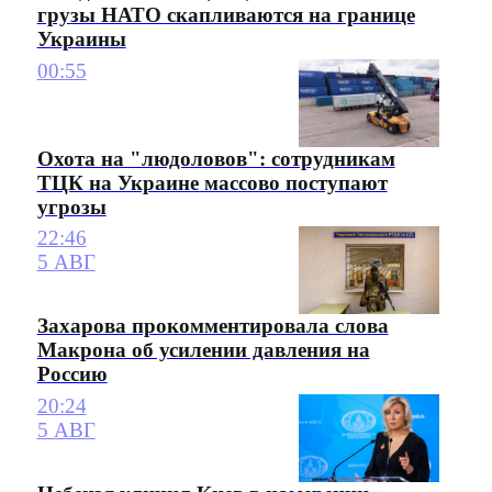
грузы НАТО скапливаются на границе
Украины
00:55
Охота на "людоловов": сотрудникам
ТЦК на Украине массово поступают
угрозы
22:46
5 АВГ
Захарова прокомментировала слова
Макрона об усилении давления на
Россию
20:24
5 АВГ