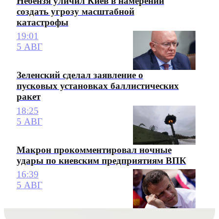
Небензя уличил Киев в намерении
создать угрозу масштабной
катастрофы
19:01
5 АВГ
Зеленский сделал заявление о
пусковых установках баллистических
ракет
18:25
5 АВГ
Макрон прокомментировал ночные
удары по киевским предприятиям ВПК
16:39
5 АВГ