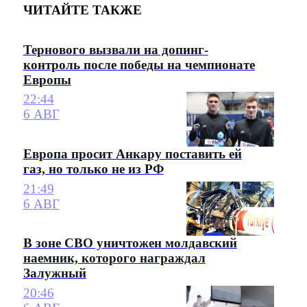
ЧИТАЙТЕ ТАКЖЕ
Тернового вызвали на допинг-
контроль после победы на чемпионате
Европы
22:44
6 АВГ
Европа просит Анкару поставить ей
газ, но только не из РФ
21:49
6 АВГ
В зоне СВО уничтожен молдавский
наемник, которого награждал
Залужный
20:46