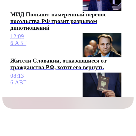
МИД Польши: намеренный перенос
посольства РФ грозит разрывом
дипотношений
12:09
6 АВГ
Жители Словакии, отказавшиеся от
гражданства РФ, хотят его вернуть
08:13
6 АВГ