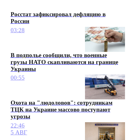
Росстат зафиксировал дефляцию в
России
03:28
В подполье сообщили, что военные
грузы НАТО скапливаются на границе
Украины
00:55
Охота на "людоловов": сотрудникам
ТЦК на Украине массово поступают
угрозы
22:46
5 АВГ