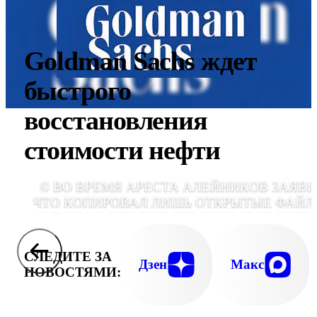
Goldman Sachs ждет
быстрого
восстановления
стоимости нефти
© ВО ВРЕМЯ АРЕСТА АЛЕЙНИКОВ ЗАЯВИ
ЧТО КОПИРОВАЛ ЛИШЬ ОТКРЫТЫЕ ФАЙЛ
НЕ ЗНАЯ, ЧТО ВМЕСТЕ С НИМИ КОПИРУ
КОНФИДЕНЦИАЛЬНУЮ ИНФОРМАЦ
СЛЕДИТЕ ЗА
Дзен
Макс
НОВОСТЯМИ: