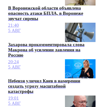
В Воронежской области объявлена
опасность атаки БПЛА, в Воронеже
звучат сирены
21:40
5 АВГ
Захарова прокомментировала слова
Макрона об усилении давления на
Россию
20:24
5 АВГ
Небензя уличил Киев в намерении
создать угрозу масштабной
катастрофы
19:01
5 АВГ