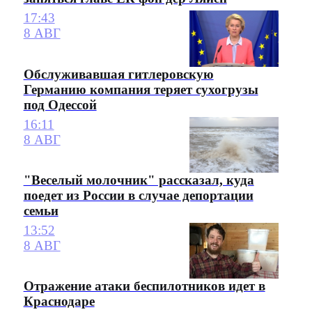
17:43
8 АВГ
Обслуживавшая гитлеровскую
Германию компания теряет сухогрузы
под Одессой
16:11
8 АВГ
"Веселый молочник" рассказал, куда
поедет из России в случае депортации
семьи
13:52
8 АВГ
Отражение атаки беспилотников идет в
Краснодаре