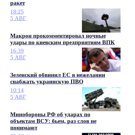
ракет
18:25
5 АВГ
Макрон прокомментировал ночные
удары по киевским предприятиям ВПК
16:39
5 АВГ
Зеленский обвинил ЕС в нежелании
снабжать украинскую ПВО
10:14
5 АВГ
Минобороны РФ об ударах по
объектам ВСУ: бьем, раз слов не
понимают