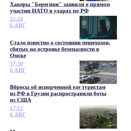
Хакеры "Берегини" заявили о прямом
участии НАТО в ударах по РФ
21:28
6 АВГ
Стало известно о состоянии пешеходов,
сбитых на островке безопасности в
Омске
17:30
6 АВГ
Вбросы об испорченной еде туристам
из РФ в Грузии распространяли боты
из США
17:12
6 АВГ