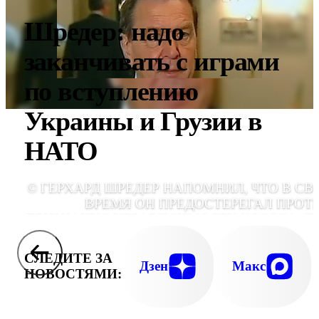
Шредер: надо
заканчивать с играми
по вступлению
Украины и Грузии в
НАТО
© ГЕРХАРД ШРЕДЕР НАПОМНИЛ, ЧТО В СВ
ВРЕМЯ ОН ПРЕДОСТЕРЕГАЛ ПРОТ
ПРИЗНАНИЯ НЕЗАВИСИМОСТИ КОСОВА, Т
КАК ЭТО МОЖЕТ СТАТЬ ПРЕЦЕДЕНТОМ Д
ДРУГИХ "ЗАМОРОЖЕННЫХ КОНФЛИКТО
СЛЕДИТЕ ЗА
Дзен
Макс
НОВОСТЯМИ: