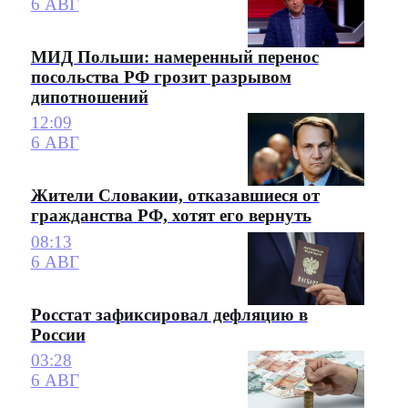
6 АВГ
МИД Польши: намеренный перенос
посольства РФ грозит разрывом
дипотношений
12:09
6 АВГ
Жители Словакии, отказавшиеся от
гражданства РФ, хотят его вернуть
08:13
6 АВГ
Росстат зафиксировал дефляцию в
России
03:28
6 АВГ