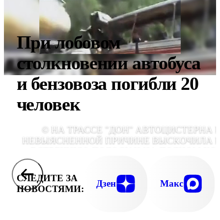
При лобовом
столкновении автобуса
и бензовоза погибли 20
человек
© НА ТРАССЕ "ДОН" АВТОЦИСТЕРНА 
НЕВЫЯСНЕННОЙ ПРИЧИНЕ ВЫСКОЧИЛА 
ВСТРЕЧНУЮ ПОЛОСУ И НА ПОЛНОМ ХО
СТОЛКНУЛАСЬ С ПАССАЖИРСК
АВТОБУСОМ. ПОГИБ 21 ЧЕЛОВ
СЛЕДИТЕ ЗА
Дзен
Макс
НОВОСТЯМИ: