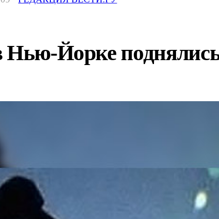
 Нью-Йорке поднялись 