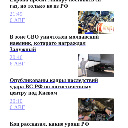
газ, но только не из РФ
21:49
6 АВГ
В зоне СВО уничтожен молдавский
наемник, которого награждал
Залужный
20:46
6 АВГ
Опубликованы кадры последствий
удара ВС РФ по логистическому
центру под Киевом
20:10
6 АВГ
Коц рассказал, какие уроки РФ