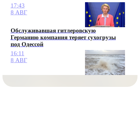
17:43
8 АВГ
Обслуживавшая гитлеровскую
Германию компания теряет сухогрузы
под Одессой
16:11
8 АВГ