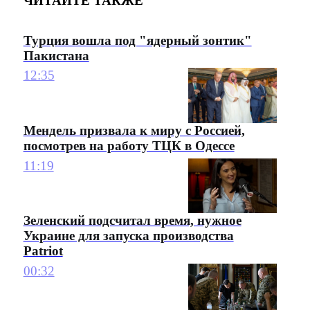
ЧИТАЙТЕ ТАКЖЕ
Турция вошла под "ядерный зонтик"
Пакистана
12:35
Мендель призвала к миру с Россией,
посмотрев на работу ТЦК в Одессе
11:19
Зеленский подсчитал время, нужное
Украине для запуска производства
Patriot
00:32