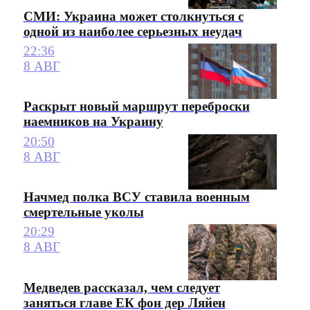
СМИ: Украина может столкнуться с
одной из наиболее серьезных неудач
22:36
8 АВГ
Раскрыт новый маршрут переброски
наемников на Украину
20:50
8 АВГ
Начмед полка ВСУ ставила военным
смертельные уколы
20:29
8 АВГ
Медведев рассказал, чем следует
заняться главе ЕК фон дер Ляйен