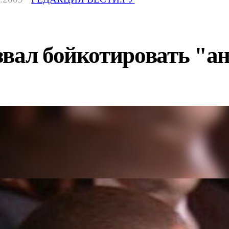
звал бойкотировать "а