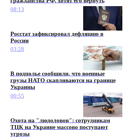
гражданства РФ, хотят его вернуть
08:13
Росстат зафиксировал дефляцию в
России
03:28
В подполье сообщили, что военные
грузы НАТО скапливаются на границе
Украины
00:55
Охота на "людоловов": сотрудникам
ТЦК на Украине массово поступают
угрозы