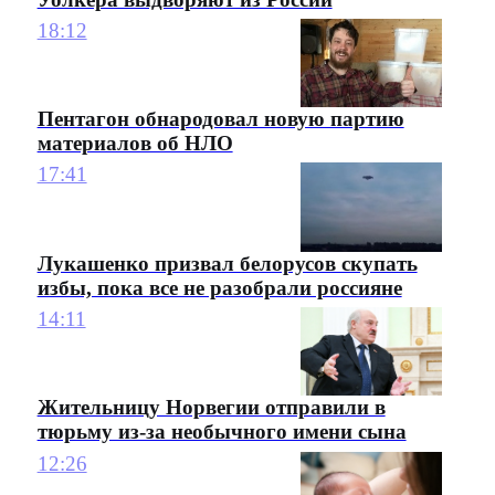
18:12
Пентагон обнародовал новую партию
материалов об НЛО
17:41
Лукашенко призвал белорусов скупать
избы, пока все не разобрали россияне
14:11
Жительницу Норвегии отправили в
тюрьму из-за необычного имени сына
12:26