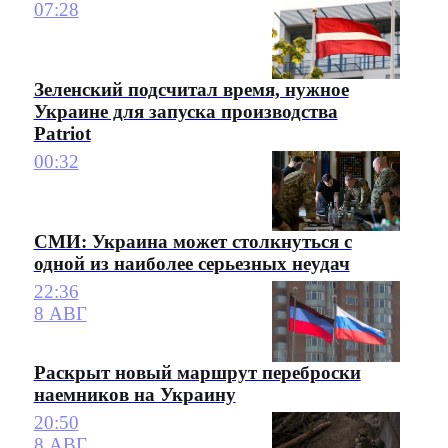
07:28
Зеленский подсчитал время, нужное
Украине для запуска производства
Patriot
00:32
СМИ: Украина может столкнуться с
одной из наиболее серьезных неудач
22:36
8 АВГ
Раскрыт новый маршрут переброски
наемников на Украину
20:50
8 АВГ