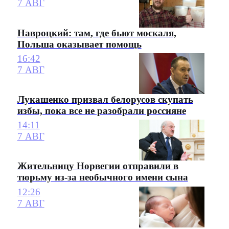
7 АВГ
Навроцкий: там, где бьют москаля,
Польша оказывает помощь
16:42
7 АВГ
Лукашенко призвал белорусов скупать
избы, пока все не разобрали россияне
14:11
7 АВГ
Жительницу Норвегии отправили в
тюрьму из-за необычного имени сына
12:26
7 АВГ