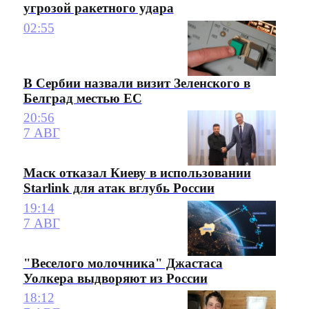
угрозой ракетного удара
02:55
В Сербии назвали визит Зеленского в
Белград местью ЕС
20:56
7 АВГ
Маск отказал Киеву в использовании
Starlink для атак вглубь России
19:14
7 АВГ
"Веселого молочника" Джастаса
Уолкера выдворяют из России
18:12