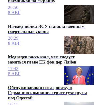
наемников на Украину
20:50
8 АВГ
Начмед полка ВСУ ставила военным
смертельные уколы
20:29
8 АВГ
Медведев рассказал, чем следует
заняться главе ЕК фон дер Ляйен
17:43
8 АВГ
Обслуживавшая гитлеровскую
Германию компания теряет сухогрузы
под Одессой
16:11