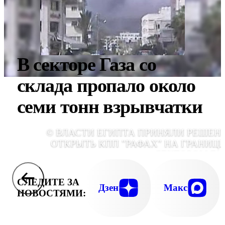
В секторе Газа со
склада пропало около
семи тонн взрывчатки
© ВЛАСТИ ЕГИПТА ПРИНЯЛИ РЕШЕН
ОТКРЫТЬ КПП "РАФАХ" НА ГРАНИЦЕ
СЕКТОРОМ ГА
СЛЕДИТЕ ЗА
Дзен
Макс
НОВОСТЯМИ: