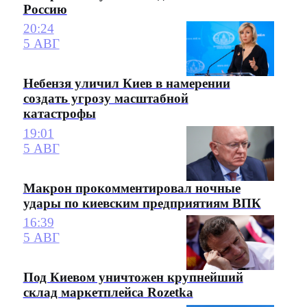
Россию
20:24
5 АВГ
Небензя уличил Киев в намерении
создать угрозу масштабной
катастрофы
19:01
5 АВГ
Макрон прокомментировал ночные
удары по киевским предприятиям ВПК
16:39
5 АВГ
Под Киевом уничтожен крупнейший
склад маркетплейса Rozetka