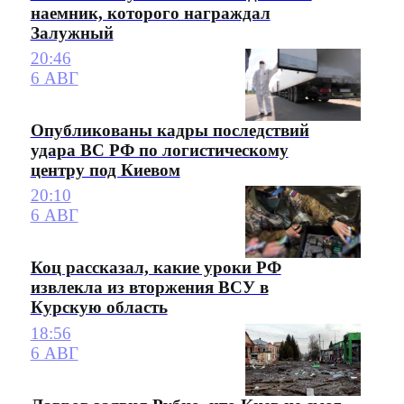
наемник, которого награждал
Залужный
20:46
6 АВГ
Опубликованы кадры последствий
удара ВС РФ по логистическому
центру под Киевом
20:10
6 АВГ
Коц рассказал, какие уроки РФ
извлекла из вторжения ВСУ в
Курскую область
18:56
6 АВГ