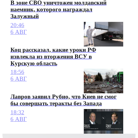
В зоне СВО уничтожен молдавский
наемник, которого награждал
Залужный
20:46
6 АВГ
Коц рассказал, какие уроки РФ
извлекла из вторжения ВСУ в
Курскую область
18:56
6 АВГ
Лавров заявил Рубио, что Киев не смог
бы совершать теракты без Запада
18:32
6 АВГ