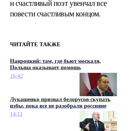
и счастливый поэт увенчал все
повести счастливым концом.
ЧИТАЙТЕ ТАКЖЕ
Навроцкий: там, где бьют москаля,
Польша оказывает помощь
16:42
Лукашенко призвал белорусов скупать
избы, пока все не разобрали россияне
14:11