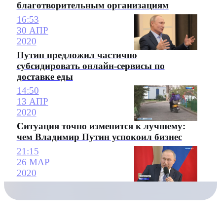
благотворительным организациям
16:53
30 АПР
2020
Путин предложил частично
субсидировать онлайн-сервисы по
доставке еды
14:50
13 АПР
2020
Ситуация точно изменится к лучшему:
чем Владимир Путин успокоил бизнес
21:15
26 МАР
2020